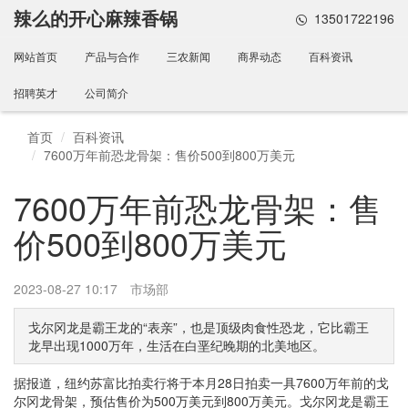
辣么的开心麻辣香锅
13501722196
网站首页
产品与合作
三农新闻
商界动态
百科资讯
招聘英才
公司简介
首页
百科资讯
7600万年前恐龙骨架：售价500到800万美元
7600万年前恐龙骨架：售
价500到800万美元
2023-08-27 10:17
市场部
戈尔冈龙是霸王龙的“表亲”，也是顶级肉食性恐龙，它比霸王
龙早出现1000万年，生活在白垩纪晚期的北美地区。
据报道，纽约苏富比拍卖行将于本月28日拍卖一具7600万年前的戈
尔冈龙骨架，预估售价为500万美元到800万美元。戈尔冈龙是霸王